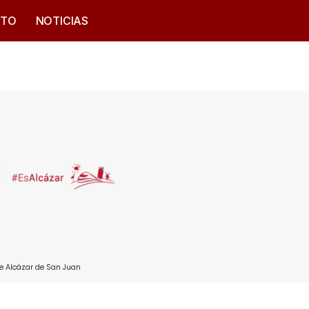
CTO
NOTICIAS
e Alcázar de San Juan