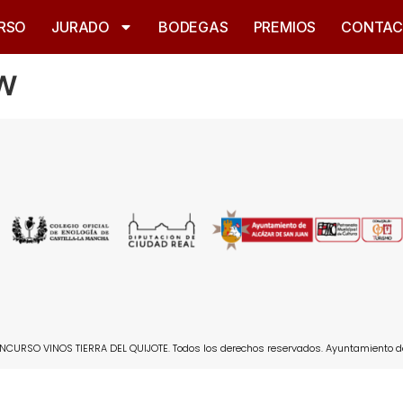
RSO
JURADO
BODEGAS
PREMIOS
CONTA
w
CURSO VINOS TIERRA DEL QUIJOTE. Todos los derechos reservados. Ayuntamiento d