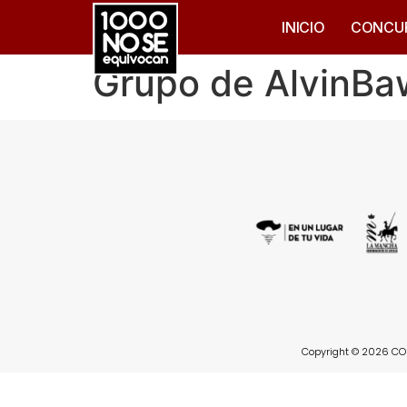
INICIO
CONCU
Grupo de AlvinBa
Copyright © 2026 CON