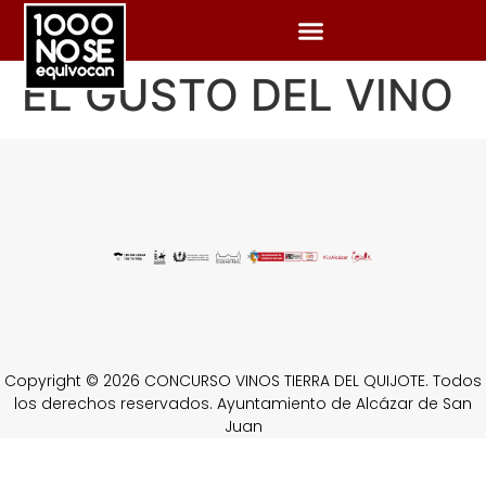
EL GUSTO DEL VINO
Copyright © 2026 CONCURSO VINOS TIERRA DEL QUIJOTE. Todos
los derechos reservados. Ayuntamiento de Alcázar de San
Juan