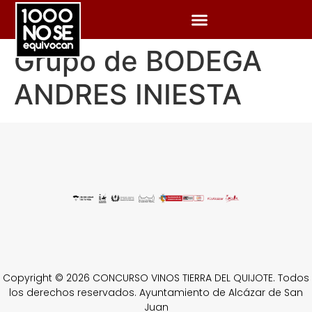
Grupo de BODEGA
ANDRES INIESTA
Copyright © 2026 CONCURSO VINOS TIERRA DEL QUIJOTE. Todos
los derechos reservados. Ayuntamiento de Alcázar de San
Juan