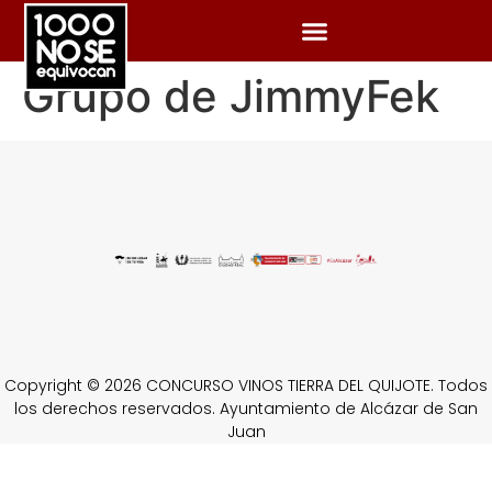
Grupo de JimmyFek
Copyright © 2026 CONCURSO VINOS TIERRA DEL QUIJOTE. Todos
los derechos reservados. Ayuntamiento de Alcázar de San
Juan