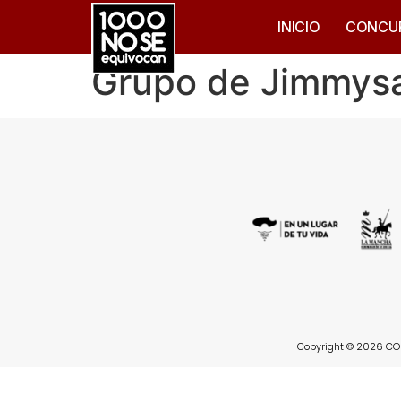
INICIO
CONCU
Grupo de Jimmysa
Copyright © 2026 CON