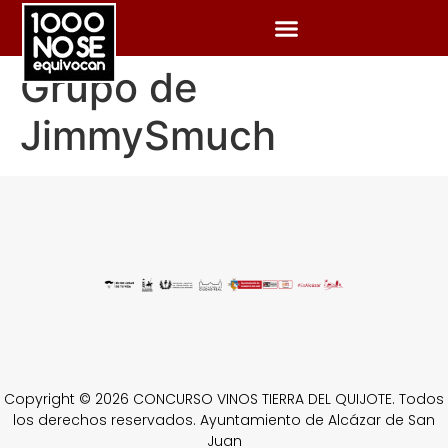
Grupo de
JimmySmuch
Copyright © 2026 CONCURSO VINOS TIERRA DEL QUIJOTE. Todos
los derechos reservados. Ayuntamiento de Alcázar de San
Juan