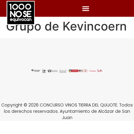
Grupo de Kevincoern
Copyright © 2026 CONCURSO VINOS TIERRA DEL QUIJOTE. Todos
los derechos reservados. Ayuntamiento de Alcázar de San
Juan