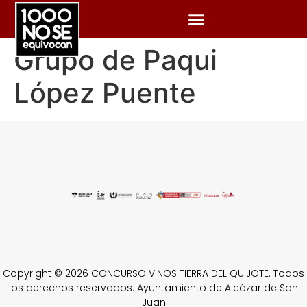
Grupo de Paqui
López Puente
Copyright © 2026 CONCURSO VINOS TIERRA DEL QUIJOTE. Todos
los derechos reservados. Ayuntamiento de Alcázar de San
Juan