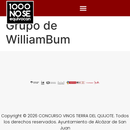
Grupo de
WilliamBum
Copyright © 2026 CONCURSO VINOS TIERRA DEL QUIJOTE. Todos
los derechos reservados. Ayuntamiento de Alcázar de San
Juan